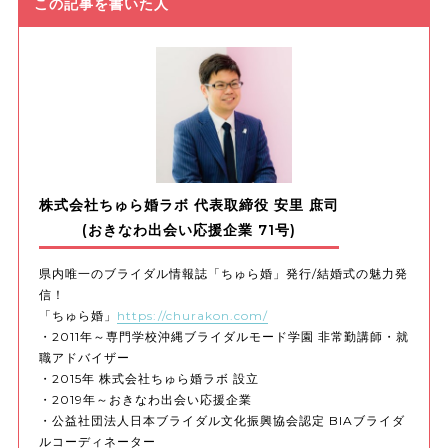
この記事を書いた人
株式会社ちゅら婚ラボ 代表取締役 安里 庶司
(おきなわ出会い応援企業 71号)
県内唯一のブライダル情報誌「ちゅら婚」発行/結婚式の魅力発
信！
「ちゅら婚」
https://churakon.com/
・2011年～専門学校沖縄ブライダルモード学園 非常勤講師・就
職アドバイザー
・2015年 株式会社ちゅら婚ラボ 設立
・2019年～おきなわ出会い応援企業
・公益社団法人日本ブライダル文化振興協会認定 BIAブライダ
ルコーディネーター